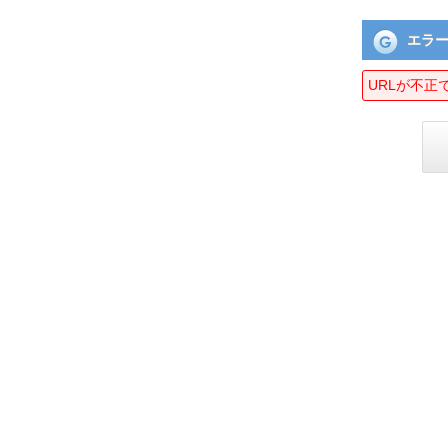
エラ
URLが不正