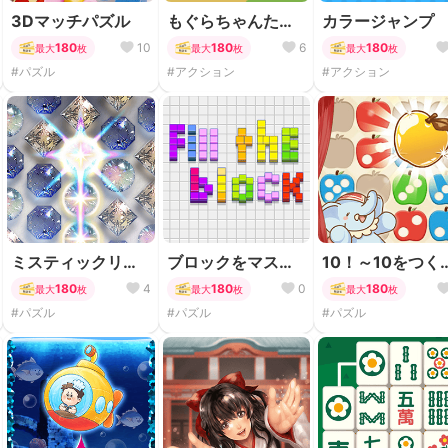
3Dマッチパズル
もぐらちゃんたた
カラージャンプ
き
180
10
180
6
180
最大
枚
最大
枚
最大
枚
#パズル
#アクション
#アクション
ミスティックリン
ブロックをマスに
10！～10をつく
ク
埋めていこう！
パズル
180
4
180
0
180
最大
枚
最大
枚
最大
枚
#パズル
#パズル
#パズル