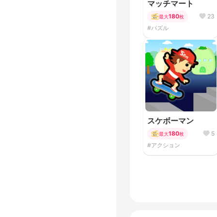
マッチマート
180
23
最大
枚
#パズル
スケボーマン
180
5
最大
枚
#アクション