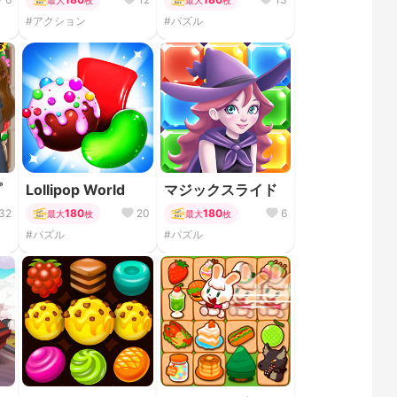
#アクション
#パズル
プ
Lollipop World
マジックスライド
32
180
20
180
6
最大
枚
最大
枚
#パズル
#パズル