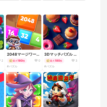
ー
2048マージワール
3Dマッチパズル サ
ド
ガ
2
180
0
180
3
最大
枚
最大
枚
#パズル
#パズル