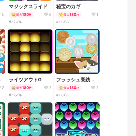
マジックスライド
秘宝のカギ
3
180
6
180
1
最大
枚
最大
枚
#パズル
#パズル
る
ライツアウトG
フラッシュ賽銭開
き
2
180
2
180
2
最大
枚
最大
枚
#パズル
#パズル