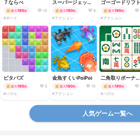
７ならべ
スーパージェット
ゴーゴードリフ
スキー
180
10
180
8
180
最大
枚
最大
枚
最大
枚
#ボード
#アクション
#アクション
ピタパズ
金魚すくいPoiPoi
二角取りボーナ
マッチ
180
5
180
10
180
最大
枚
最大
枚
最大
枚
#パズル
#アクション
#パズル
人気ゲーム一覧へ