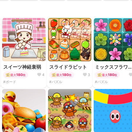
スイーツ神経衰弱
スライドラビット
ミックスフラワ
パズル
180
4
180
3
180
最大
枚
最大
枚
最大
枚
#ボード
#パズル
#パズル