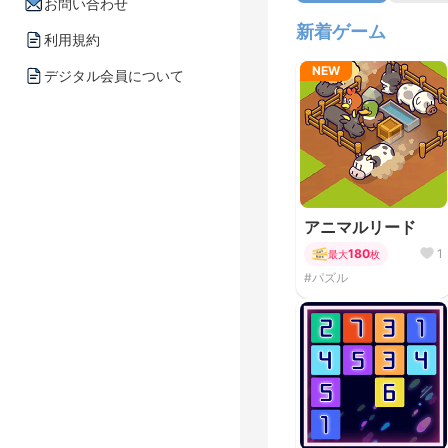
お問い合わせ
新着ゲーム
利用規約
NEW
デジタル会員について
アニマルリード
180
1
最大
枚
#パズル