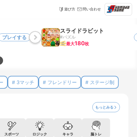
遊び方
問い合わせ
NEW
ビット
ミックスフ
プレイする
#パズル
180
最大
枚
ー
# 3マッチ
# フレンドリー
# ステージ制
もっとみる
スポーツ
ロジック
キャラ
脳トレ