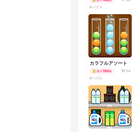
#パズル
カラフルアソート
180
54
最大
枚
#パズル