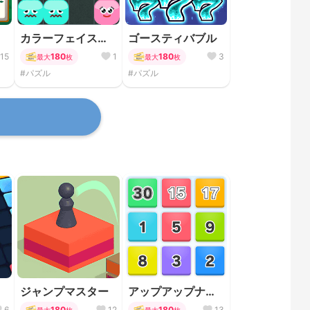
ス
カラーフェイスブ
ゴースティバブル
ラスト
15
180
1
180
3
最大
枚
最大
枚
#パズル
#パズル
ジャンプマスター
アップアップナン
バー
6
180
12
180
13
最大
枚
最大
枚