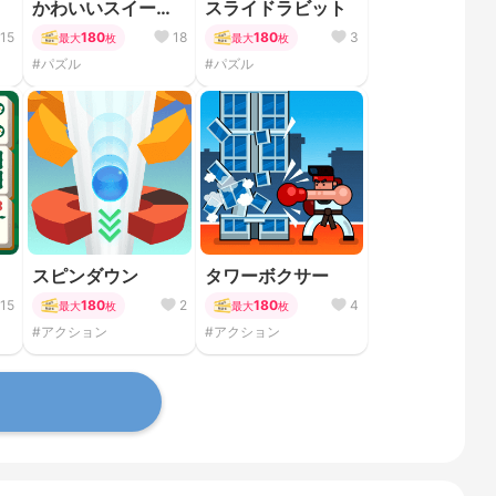
ト
かわいいスイーツ
スライドラビット
パズル
15
180
18
180
3
最大
枚
最大
枚
#パズル
#パズル
ス
スピンダウン
タワーボクサー
15
180
2
180
4
最大
枚
最大
枚
#アクション
#アクション