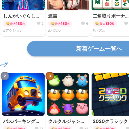
しんかいぐらし脱
連吉
二角取りボーナ
出編
マッチ
180
2
180
4
180
最大
枚
最大
枚
最大
枚
#アクション
#パズル
#パズル
新着ゲーム一覧へ
ング
2
3
バスパーキングパ
クルクルジャング
2020クラシック
ズル
ル
180
75
180
12
180
最大
枚
最大
枚
最大
枚