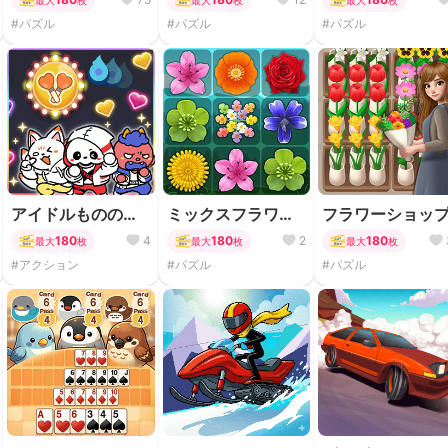
#パズル
#パズル
#パズル
アイドルもののけ
ミックスフラワー
フラワーショッ
ライブ大作戦
パズル
180
4
180
2
180
最大
枚
最大
枚
最大
枚
#アクション
#パズル
#パズル