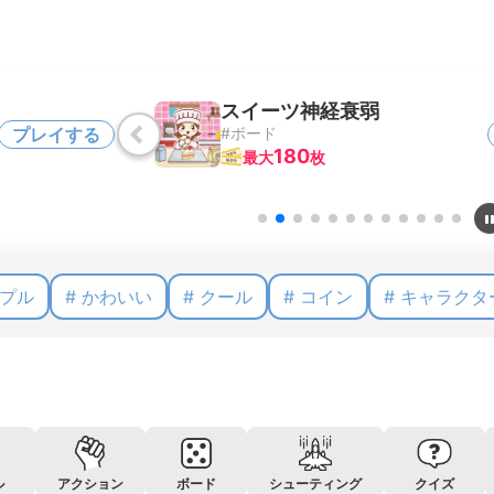
NEW
経衰弱
スライドラ
プレイする
#パズル
180
最大
枚
ンプル
# かわいい
# クール
# コイン
# キャラクタ
ル
アクション
ボード
シューティング
クイズ