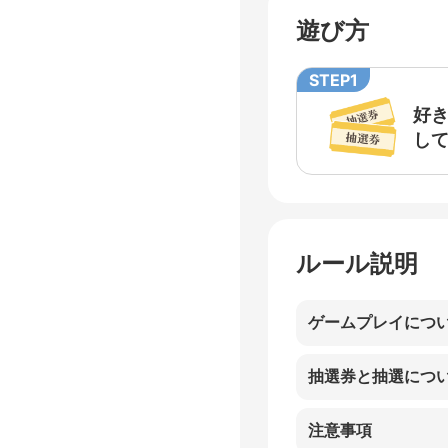
遊び方
STEP1
好
し
ルール説明
ゲームプレイにつ
抽選券と抽選につ
注意事項