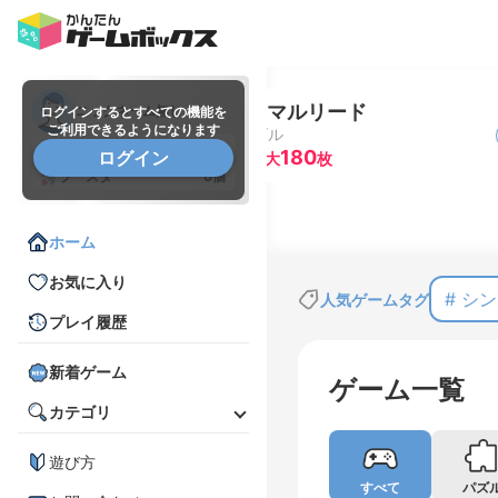
NEW
ード
スイーツ神
ニックネーム無し
ログインするとすべての機能を
ご利用できるようになります
プレイする
#ボード
抽選券
0枚
180
ログイン
枚
最大
枚
ブースター
0個
ホーム
お気に入り
# シ
人気ゲームタグ
プレイ履歴
新着ゲーム
ゲーム一覧
カテゴリ
遊び方
すべて
パズ