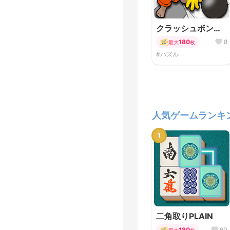
クラッシュボンバ
ー！
180
8
最大
枚
#パズル
人気ゲームランキ
1
二角取りPLAIN
180
60
最大
枚