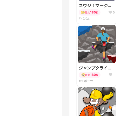
スウジ！マージ！
ソー星人
180
5
最大
枚
#パズル
ジャンプクライマ
ー
180
1
最大
枚
#スポーツ