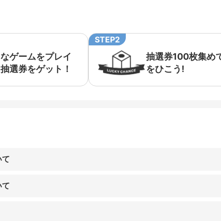
STEP2
きなゲームをプレイ
抽選券100枚集め
て抽選券をゲット！
をひこう!
いて
いて