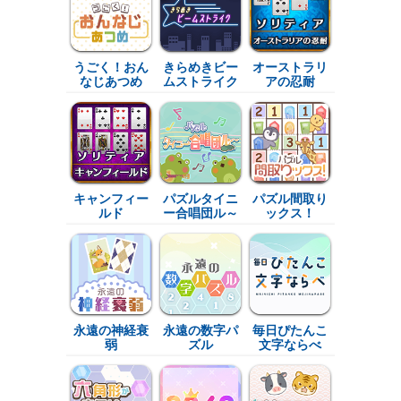
うごく！おん
きらめきビー
オーストラリ
なじあつめ
ムストライク
アの忍耐
キャンフィー
パズルタイニ
パズル間取り
ルド
ー合唱団ル～
ックス！
永遠の神経衰
永遠の数字パ
毎日ぴたんこ
弱
ズル
文字ならべ