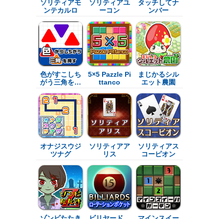
ソリティアモ
ソリティアユ
タッチしてナ
ンテカルロ
ーコン
ンバー
色がすこしち
5×5 Pazzle Pi
まじかるシル
がう三角を…
ttanco
エット農園
オナジスウジ
ソリティアア
ソリティアス
ツナグ
リス
コーピオン
ゾンビたたき
ビリヤード　
マインスイー