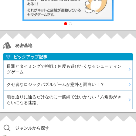
秘密基地
ヤマダゲームとは？
ヤマダのポ
ピックアップ記事
目測とタイミングで挑戦！何度も遊びたくなるシューティン
グゲーム
クセ者なロジックパズルゲームが意外と面白い！？
順番通りに辿るだけなのに一筋縄ではいかない「六角形がき
らいになる迷路」
ジャンルから探す