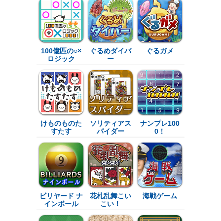
100億匹の○×
ぐるめダイバ
ぐるガメ
ロジック
ー
けものものた
ソリティアス
ナンプレ100
すたす
パイダー
0！
ビリヤード ナ
花札乱舞こい
海戦ゲーム
インボール
こい！