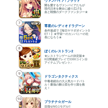
ヴァンパイア†ブラッド
闇を愛するヴァンパイアたちが
現代日本を舞台に繰り広げる
血と戦慄のダークファンタジー★
零星のレディオドラグーン
条件達成で【毎日ヤマダポイントG
ET！】★宇宙一のカンパニーの社
長になろう★
ぼくのレストラン2
★レストランゲームの決定版★
8日間連続プレイで3300コイン分
アイテムプレゼント♪
ドラゴンタクティクス
中毒者続出の大人気カードバト
ル！最強の騎士団を作り国を救
え！
プラチナ☆ガール
目指せNO.1モデル!!