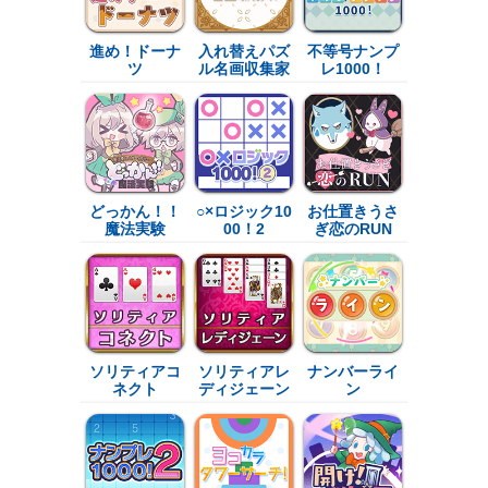
進め！ドーナ
入れ替えパズ
不等号ナンプ
ツ
ル名画収集家
レ1000！
どっかん！！
○×ロジック10
お仕置きうさ
魔法実験
00！2
ぎ恋のRUN
ソリティアコ
ソリティアレ
ナンバーライ
ネクト
ディジェーン
ン