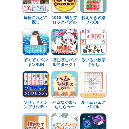
毎日これどこ
1010！蟻とブ
おえかき迷路
探し
ロックパズル
パズル
ぞくぞくペン
ぼむぼむバブ
るいるい数字
ギンRUN
ルアタック！
さがし
ソリティアシ
ハムなかまっ
ルームシェア
ンプリシティ
ちならべー
パズル