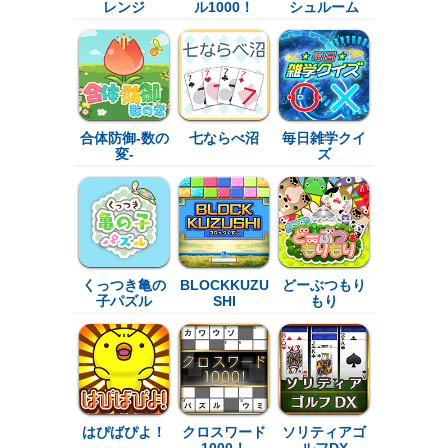
レンジ
ル1000！
シュルーム
合体防御-数の
七ならべ沼
毎日雑学クイ
変-
ズ
くっつき亀の
BLOCKKUZU
どーぶつもり
子パズル
SHI
もり
はぴばぴよ！
クロスワード
ソリティアゴ
1000！
ルフDX