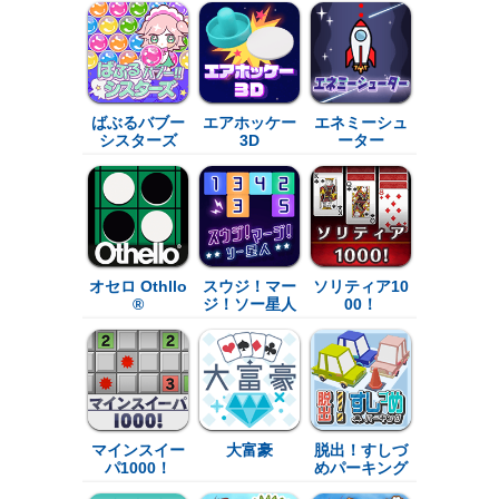
ばぶるバブー
エアホッケー
エネミーシュ
シスターズ
3D
ーター
オセロ Othllo
スウジ！マー
ソリティア10
®
ジ！ソー星人
00！
マインスイー
大富豪
脱出！すしづ
パ1000！
めパーキング