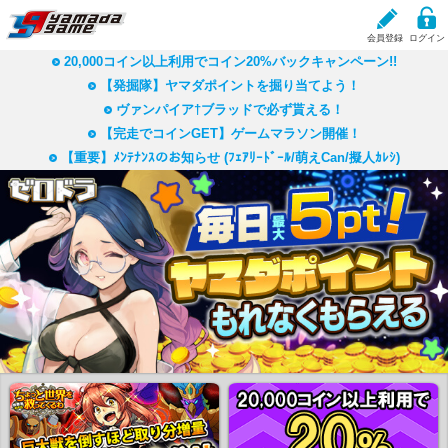
会員登録
ログイン
20,000コイン以上利用でコイン20%バックキャンペーン!!
ヤマダゲーム
Lvにレベルアップ!!
ログインボーナス
クーポン
【発掘隊】ヤマダポイントを掘り当てよう！
現在、掲載しているお知らせはありません。
経験値とは？
ヴァンパイア†ブラッドで必ず貰える！
コイン購入へ
【完走でコインGET】ゲームマラソン開催！
【重要】ﾒﾝﾃﾅﾝｽのお知らせ (ﾌｪｱﾘｰﾄﾞｰﾙ/萌えCan/擬人ｶﾚｼ)
本人確認完了で
毎日ボーナスコインGet！
本人確認へ