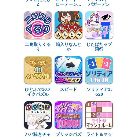
Z
ローテーシ…
パガーデン
二角取りくる
箱入りなんと
じたばたップ
り
か
飛行
ひとふで10メ
スピード
ソリティア1t
イクパズル
o20
ババ抜きチャ
ブリッジパズ
ライト＆マッ