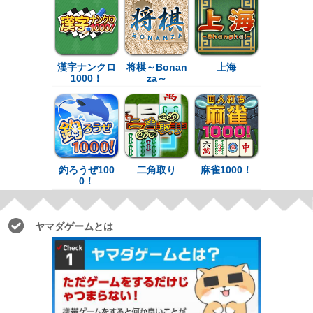
漢字ナンクロ
将棋～Bonan
上海
1000！
za～
釣ろうぜ100
二角取り
麻雀1000！
0！
ヤマダゲームとは