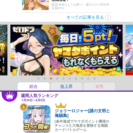
勇者なんてお断り! - 魔王の力で異世界
征服RPG
すべての記事を見る
総合
急上昇
女性
週間人気ランキング
7月30日～8月5日
ジョリーロジャー[謎の文明と
海賊島]
[条件達成でヤマダポイント獲得の
チャンス!] 大海原を冒険する海賊
カードバトルゲーム