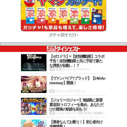
ガチャ回すだけ♪
【ゼロドラ】×【攻殻機動隊】コラボ
予告！攻殻機動隊と共に宇宙で新た
な捜査が始動…！？
零星のレディオドラグーン
【ヴァンパイア†ブラッド】【14thAn
niversary】開催！
ヴァンパイア†ブラッド
【ジョリーロジャー】海賊島に新要
素追加!トロフィーを集め、あなただ
けの冒険の軌跡を刻もう!
ジョリーロジャー[謎の文明と海賊島]
【勇者なんてお断り！】初心者向け
攻略情報！