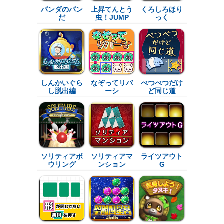
パンダのパン
上昇てんとう
くろしろほり
だ
虫！JUMP
っく
しんかいぐら
なぞってリバ
べつべつだけ
し脱出編
ーシ
ど同じ道
ソリティアボ
ソリティアマ
ライツアウト
ウリング
ンション
G