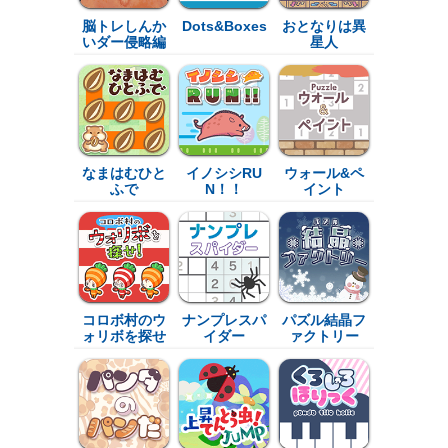
脳トレしんか
Dots&Boxes
おとなりは異
いダー侵略編
星人
なまはむひと
イノシシRU
ウォール&ペ
ふで
N！！
イント
コロボ村のウ
ナンプレスパ
パズル結晶フ
ォリボを探せ
イダー
ァクトリー