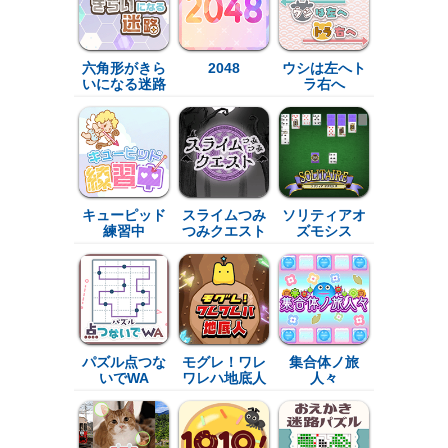
六角形がきら
2048
ウシは左へト
いになる迷路
ラ右へ
キューピッド
スライムつみ
ソリティアオ
練習中
つみクエスト
ズモシス
パズル点つな
モグレ！ワレ
集合体ノ旅
いでWA
ワレハ地底人
人々