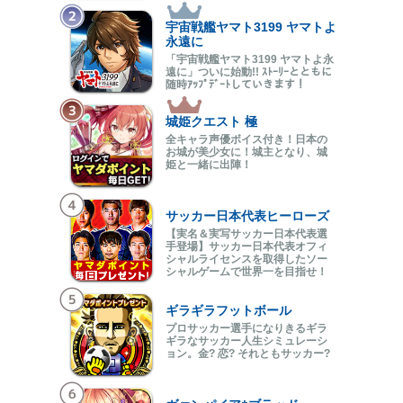
宇宙戦艦ヤマト3199 ヤマトよ
永遠に
「宇宙戦艦ヤマト3199 ヤマトよ永
遠に」ついに始動!! ｽﾄｰﾘｰとともに
随時ｱｯﾌﾟﾃﾞｰﾄしていきます！
城姫クエスト 極
全キャラ声優ボイス付き！日本の
お城が美少女に！城主となり、城
姫と一緒に出陣！
サッカー日本代表ヒーローズ
【実名＆実写サッカー日本代表選
手登場】サッカー日本代表オフィ
シャルライセンスを取得したソー
シャルゲームで世界一を目指せ！
ギラギラフットボール
プロサッカー選手になりきるギラ
ギラなサッカー人生シミュレーシ
ョン。金? 恋? それともサッカー?