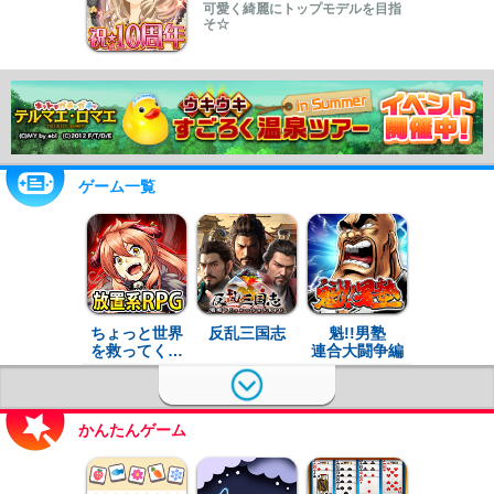
可愛く綺麗にトップモデルを目指
そ☆
ゲーム一覧
ちょっと世界
反乱三国志
魁!!男塾
を救ってく…
連合大闘争編
かんたんゲーム