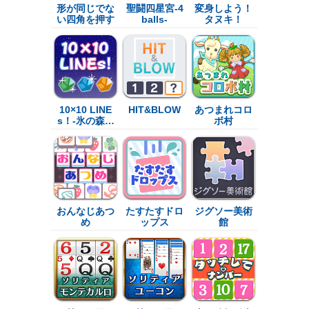
形が同じでな
聖闘四星宮-4
変身しよう！
い四角を押す
balls-
タヌキ！
10×10 LINE
HIT&BLOW
あつまれコロ
s！-氷の森…
ボ村
おんなじあつ
たすたすドロ
ジグソー美術
め
ップス
館