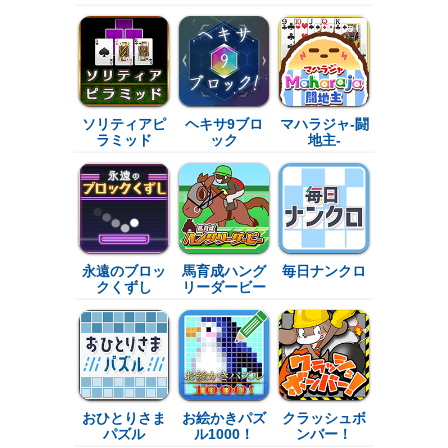
ソリティアピ
ヘキサ9ブロ
マハラジャ-闘
ラミッド
ック
地主-
永遠のブロッ
馬育成ハング
毎日ナンクロ
クくずし
リーダービー
おひとりさま
お絵かきパズ
クラッシュボ
パズル
ル1000！
ンバー！