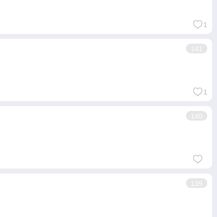
1
141
1
140
139