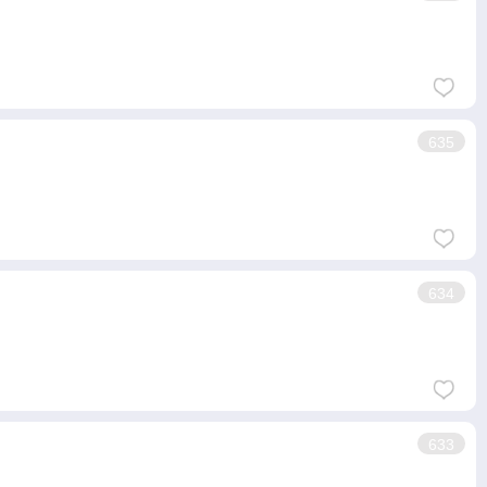
635
634
633