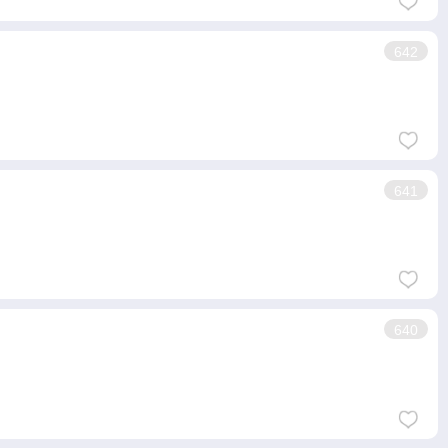
642
641
640