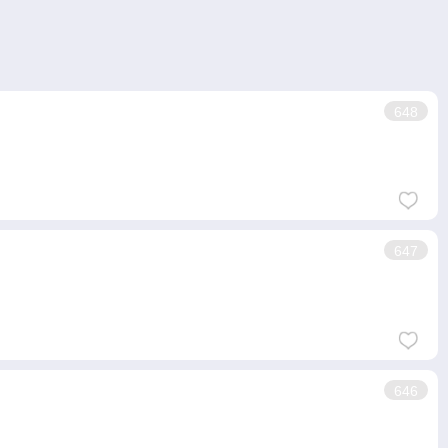
648
647
646