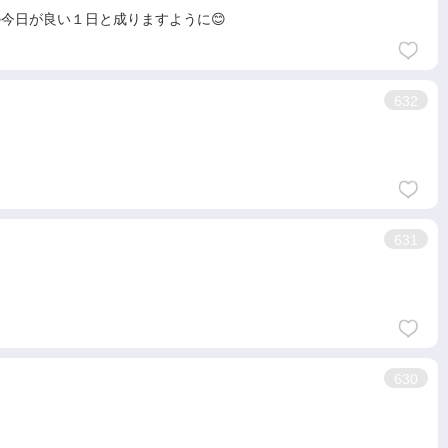
の今日が良い１日と成りますように😊
632
631
630