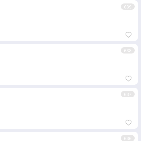
639
638
637
636