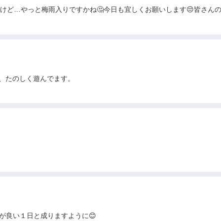
すけど…やっと梅雨入りですかね🤔今日も宜しくお願いします😔皆さん
、たのしく遊んでます。
日が良い１日と成りますように😊