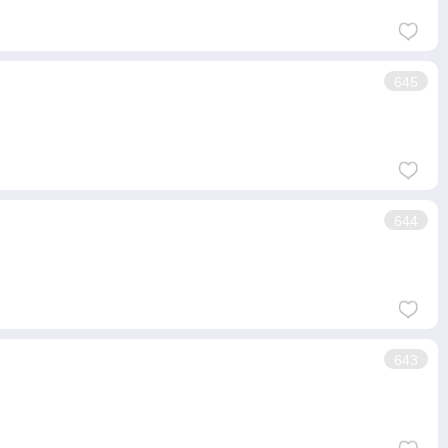
645
644
643