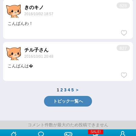
828
きのキノ
2016/10/02 18:57
こんばんわ！
827
チル子さん
2016/10/01 20:48
こんばんは�
1
2
3
4
5
＞
トピック一覧へ
コメント件数が最大のため投稿できません
コメント件数が最大のため投稿できません
SALE!