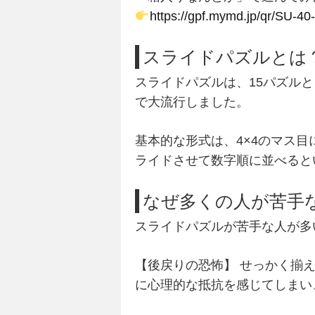
https://gpf.mymd.jp/qr/SU-4
スライドパズルとは
スライドパズルは、
15パズル
と
で大流行しました。
基本的な形式は、4×4のマス目
ライドさせて数字順に並べると
なぜ多くの人が苦手
スライドパズルが苦手な人が多
【後戻りの恐怖】
せっかく揃え
に心理的な抵抗を感じてしまい