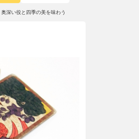
！奥深い役と四季の美を味わう
う