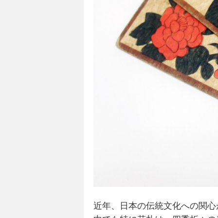
近年、
日本
の
伝統
文化への関心