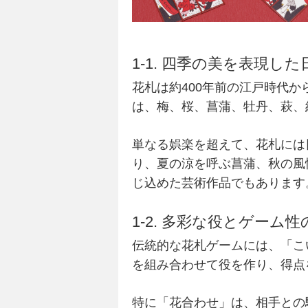
1-1. 四季の美を表現し
花札は約400年前の江戸時代か
は、梅、桜、菖蒲、牡丹、萩、
単なる娯楽を超えて、花札には
り、夏の涼を呼ぶ菖蒲、秋の風
じ込めた芸術作品でもあります
1-2. 多彩な役とゲーム
伝統的
な花札
ゲーム
には、「こ
を組み合わせて役を作り、得点
特に「花合わせ」は、相手との