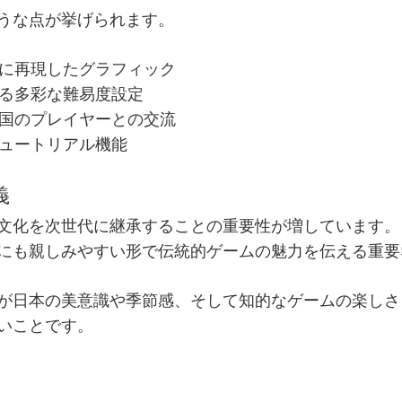
うな点が挙げられます。
に再現したグラフィック
る多彩な難易度設定
国のプレイヤーとの交流
ュートリアル機能
義
文化を次世代に継承することの重要性が増しています。
にも親しみやすい形で
伝統的ゲーム
の魅力を伝える重要
が
日本
の美意識や季節感、そして知的な
ゲーム
の楽しさ
いことです。