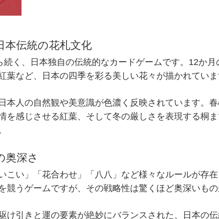
た日本伝統の花札文化
ら続く、日本独自の
伝統的
なカード
ゲーム
です。12か月
紅葉など、
日本
の四季を彩る美しい花々が描かれていま
日本人の自然観や美意識が色濃く反映されています。春
情を感じさせる紅葉、そして冬の厳しさを表現する桐ま
。
性の奥深さ
いこい」「花合わせ」「八八」など様々なルールが存在
を競う
ゲーム
ですが、その戦略性は驚くほど奥深いもの
駆け引きと運の要素が絶妙にバランスされた、
日本
の
伝