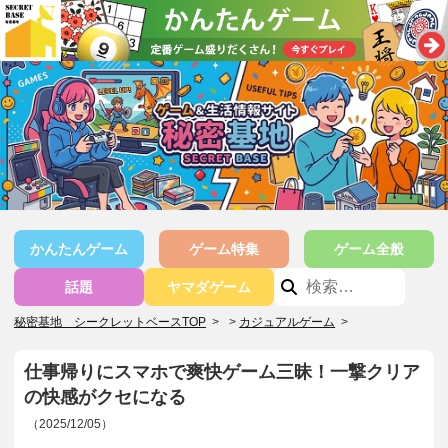
かんたんゲーム
ゲーム特集
ゲーム全般
話題
ヤマダゲーム
秘密基地 シークレットベースTOP
>
カジュアルゲーム
>
仕事帰りにスマホで爽快ゲーム三昧！一撃クリア
の快感がクセになる
（2025/12/05）