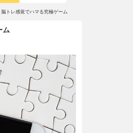
！脳トレ感覚でハマる究極ゲーム
ーム