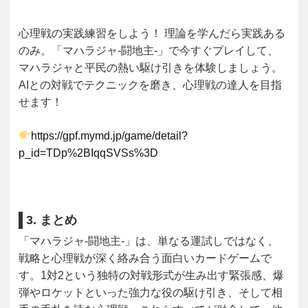
心理戦の実践練習をしよう！
理論を学んだら実践ある
のみ。「マハラジャ-闘地主-」で今すぐプレイして、
マハラジャと平民の熱い駆け引きを体験しましょう。
AIとの対戦でテクニックを磨き、心理戦の達人を目指
せます！
https://gpf.mymd.jp/game/detail?
p_id=TDp%2BIqqSVSs%3D
3. まとめ
「マハラジャ-闘地主-」は、単なる運試しではなく、
戦略と心理戦が深く絡み合う面白いカードゲームで
す。1対2という独特の対戦形式が生み出す緊張感、爆
弾やロケットといった強力な役の駆け引き、そして相