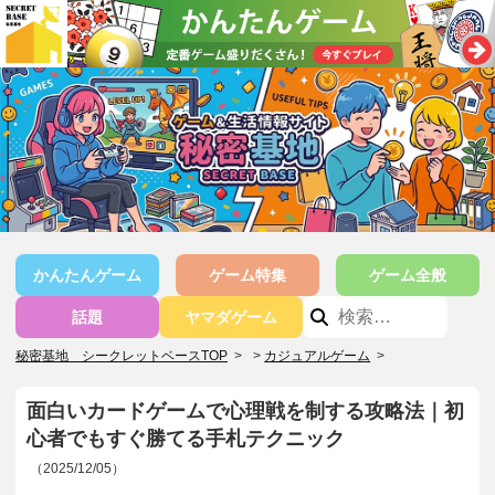
かんたんゲーム
ゲーム特集
ゲーム全般
話題
ヤマダゲーム
秘密基地 シークレットベースTOP
>
カジュアルゲーム
>
面白いカードゲームで心理戦を制する攻略法｜初
心者でもすぐ勝てる手札テクニック
（2025/12/05）