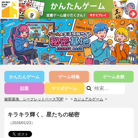
かんたんゲーム
ゲーム特集
ゲーム全般
話題
ヤマダゲーム
秘密基地 シークレットベースTOP
>
カジュアルゲーム
>
キラキラ輝く、星たちの秘密
（2026/01/23）