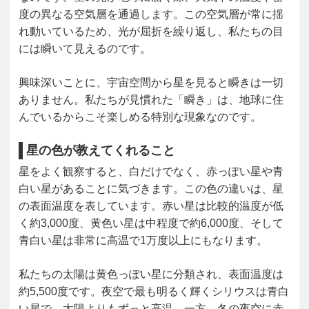
度の異なる空気層を通過します。この空気層が常に揺
れ動いているため、光が屈折を繰り返し、私たちの目
には瞬いて見えるのです。
興味深いことに、宇宙空間から星を見ると瞬きは一切
ありません。私たちが見慣れた「瞬き」は、地球に住
んでいるからこそ楽しめる特別な現象なのです。
星の色が教えてくれること
星をよく観察すると、白だけでなく、赤っぽい星や青
白い星があることに気づきます。この色の違いは、星
の表面温度を表しています。赤い星は比較的温度が低
く約3,000度、黄色い星は中程度で約6,000度、そして
青白い星は非常に高温で1万度以上にもなります。
私たちの太陽は黄色っぽい星に分類され、表面温度は
約5,500度です。夜空で最も明るく輝くシリウスは青白
い星で、太陽よりもずっと高温。一方、冬の夜空に赤