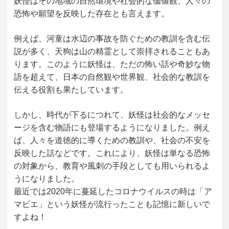
妖怪はその地域の自然環境や社会的な価値観、人々の
恐怖や願望を反映した存在とも言えます。
例えば、河童は水辺の事故を防ぐための教訓を含む伝
説が多く、天狗は山の精霊として崇拝されることもあ
ります。このように妖怪は、ただの怖い話や奇妙な物
語を超えて、日本の自然観や世界観、社会的な教訓を
伝える役割も果たしています。
しかし、時代が下るにつれて、妖怪は社会的なメッセ
ージを含む物語にも登場するようになりました。例え
ば、人々を道徳的に導くための教訓や、社会の不安を
反映した話などです。これにより、妖怪は単なる恐怖
の対象から、教育や風刺の手段としても用いられるよ
うになりました。
最近では2020年に蔓延したコロナウイルスの時は「ア
マビエ」という妖怪が流行ったことも記憶に新しいで
すよね！