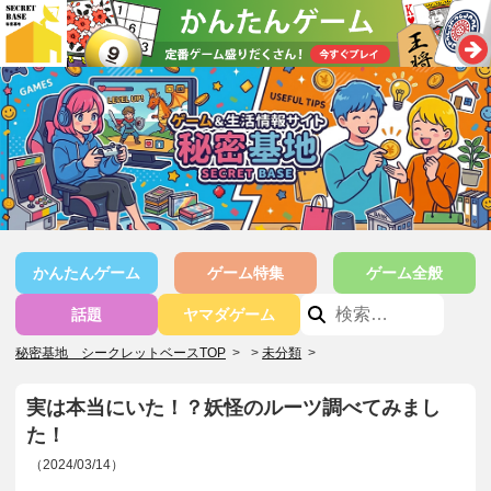
かんたんゲーム
ゲーム特集
ゲーム全般
話題
ヤマダゲーム
秘密基地 シークレットベースTOP
>
未分類
>
実は本当にいた！？妖怪のルーツ調べてみまし
た！
（2024/03/14）