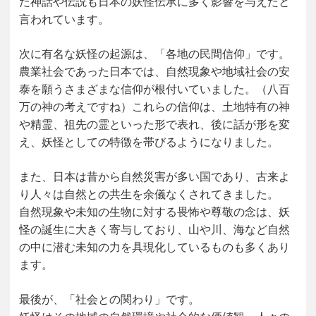
た神話や伝説も日本の妖怪伝承に多く影響を与えたと
言われています。
次に有名な妖怪の起源は、「各地の民間信仰」です。
農業社会であった日本では、自然現象や地域社会の安
泰を願うさまざまな信仰が根付いていました。（八百
万の神の考えですね）これらの信仰は、土地特有の神
や精霊、祖先の霊といった形で表れ、後に話が形を変
え、妖怪としての特徴を帯びるようになりました。
また、日本は昔から自然災害が多い国であり、古来よ
り人々は自然との共生を余儀なくされてきました。
自然現象や未知の生物に対する畏怖や尊敬の念は、妖
怪の誕生に大きく寄与しており、山や川、海など自然
の中に潜む未知の力を具現化しているものも多くあり
ます。
最後が、「社会との関わり」です。