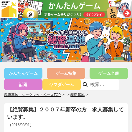
かんたんゲーム
ゲーム特集
ゲーム全般
話題
ヤマダゲーム
秘密基地 シークレットベースTOP
>
秘密基地
>
【絶賛募集】２００７年新卒の方 求人募集して
います。
（2016/03/01）