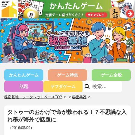
かんたんゲーム
ゲーム特集
ゲーム全般
話題
ヤマダゲーム
秘密基地 シークレットベースTOP
>
秘密兵器
>
タトゥーのおかげで命が救われる！？不思議な入
れ墨が海外で話題に
（2016/05/09）