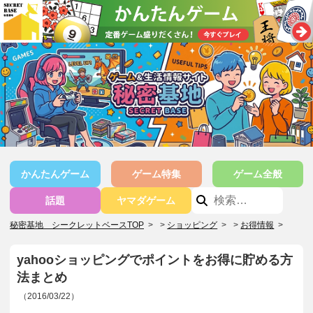
かんたんゲーム
ゲーム特集
ゲーム全般
話題
ヤマダゲーム
秘密基地 シークレットベースTOP
>
ショッピング
>
お得情報
>
yahooショッピングでポイントをお得に貯める方
法まとめ
（2016/03/22）