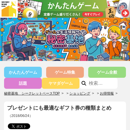
かんたんゲーム
ゲーム特集
ゲーム全般
話題
ヤマダゲーム
秘密基地 シークレットベースTOP
>
ショッピング
>
お得情報
>
プレゼントにも最適なギフト券の種類まとめ
（2018/06/24）