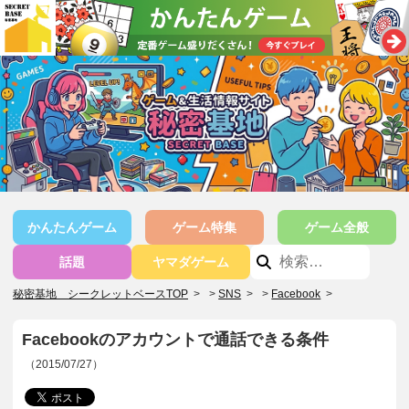
かんたんゲーム
ゲーム特集
ゲーム全般
話題
ヤマダゲーム
秘密基地 シークレットベースTOP
>
SNS
>
Facebook
>
Facebookのアカウントで通話できる条件
（2015/07/27）