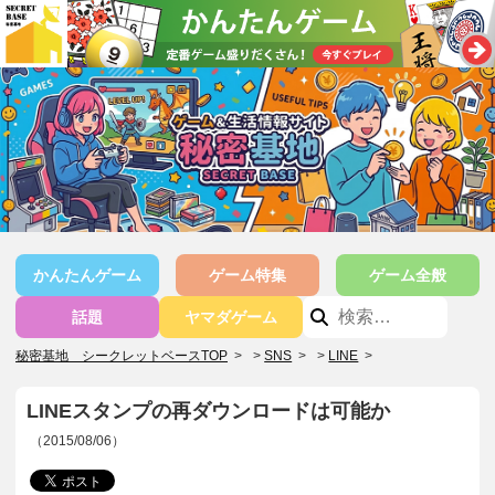
かんたんゲーム
ゲーム特集
ゲーム全般
話題
ヤマダゲーム
秘密基地 シークレットベースTOP
>
SNS
>
LINE
>
LINEスタンプの再ダウンロードは可能か
（2015/08/06）