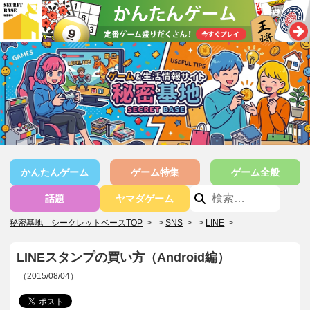
かんたんゲーム
ゲーム特集
ゲーム全般
話題
ヤマダゲーム
秘密基地 シークレットベースTOP
>
SNS
>
LINE
>
LINEスタンプの買い方（Android編）
（2015/08/04）