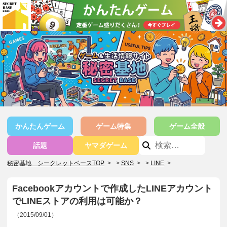
かんたんゲーム
ゲーム特集
ゲーム全般
話題
ヤマダゲーム
秘密基地 シークレットベースTOP
>
SNS
>
LINE
>
Facebookアカウントで作成したLINEアカウント
でLINEストアの利用は可能か？
（2015/09/01）