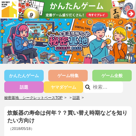
かんたんゲーム
ゲーム特集
ゲーム全般
話題
ヤマダゲーム
秘密基地 シークレットベースTOP
>
話題
>
炊飯器の寿命は何年？？買い替え時期などを知り
たい方向け
（2018/05/18）