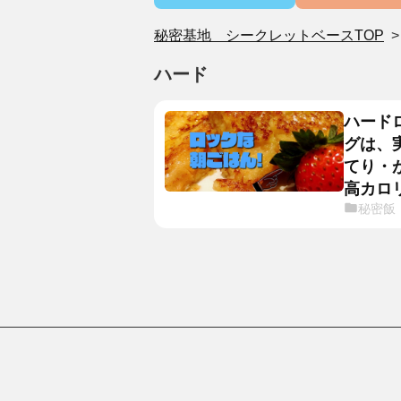
秘密基地 シークレットベースTOP
ハード
ハード
グは、
てり・
高カロ
秘密飯