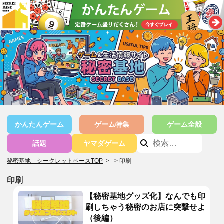
かんたんゲーム
ゲーム特集
ゲーム全般
話題
ヤマダゲーム
秘密基地 シークレットベースTOP
>
印刷
印刷
【秘密基地グッズ化】なんでも印
刷しちゃう秘密のお店に突撃せよ
（後編）