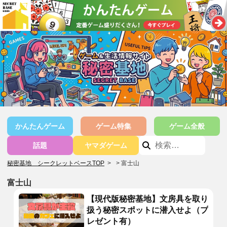
かんたんゲーム
ゲーム特集
ゲーム全般
話題
ヤマダゲーム
秘密基地 シークレットベースTOP
>
富士山
富士山
【現代版秘密基地】文房具を取り
扱う秘密スポットに潜入せよ（プ
レゼント有）