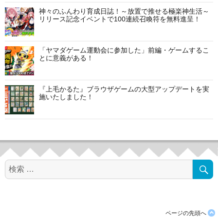
ン
神々のふんわり育成日誌！～放置で推せる極楽神生活～
リリース記念イベントで100連続召喚符を無料進呈！
「ヤマダゲーム運動会に参加した」前編・ゲームするこ
とに意義がある！
『上毛かるた』ブラウザゲームの大型アップデートを実
施いたしました！
検
索
対
象:
ページの先頭へ