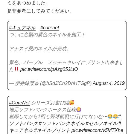
ミをあつめました。
是非参考にしてみてください。
#キュアネル
#curenel
ついに念願の紫色のネイルを施工！
アナスイ風のネイルが完成。
紫色、パープル メッチャキレイにプリント出来まし
た
pic.twitter.com/pAzg05JLtO
— 伊井鉢菜奈 (@hSdJiCn2DhHTGgP)
August 4, 2019
#CureNel
シリーズお遊び編
地元ソフトバンクホークス仕様
就職してから1回も野球観戦に行けてないな〜
#
ソフトバンク
#ソフトバンクネイル
#セルフネイル
#
キュアネル
#ネイルプリント
pic.twitter.com/v5MTXhe