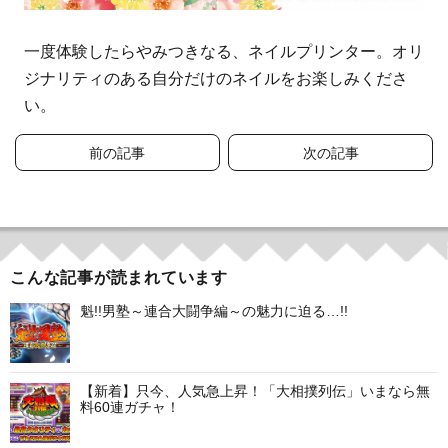
一度体験したらやみつきなる、ネイルプリンター。オリ
ジナリティのある自分だけのネイルをお楽しみくださ
い。
投
前の記事
次の記事
稿
ナ
ビ
こんな記事が読まれています
ゲ
魁!!男塾～連合大闘争編～の魅力に迫る…!!
ー
シ
【新着】只今、人気急上昇！「大相撲列伝」いまなら無
料60連ガチャ！
ョ