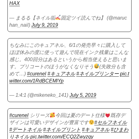
HAX
— まるる【ネイル垢
固定ツイ読んでね】 (@maruc
han_nail)
July 9, 2019
ちなみにこのキュアネル、6/1の発売早々に購入して
ほぼ休みの度に使って遊んで現在インク残量はこんな
感じ。400回分はあるというから相当使えると思いま
す。プリコートのほうがなくなりそう
(失敗分も含
めて…)
#curenel
#キュアネル
#ネイルプリンター
pic.t
witter.com/1RdBCEMlYp
— 1:4:1 (@mikeneko_141)
July 5, 2019
#curenel
シリーズ
今回は夏のデート仕様
既存デ
ザインは可愛いデザインが豊富です
#セルフネイル
#デートネイル
#ネイルプリント
#キュアネル
#ひまわ
りネイル
pic.twitter.com/ECQ2Zwyzqy