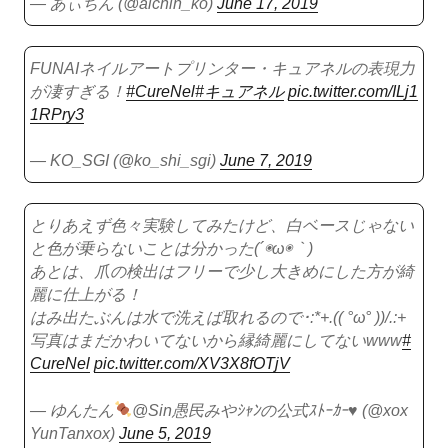
— あぃちん (@aichin_ko)
June 17, 2019
FUNAIネイルアートプリンター・キュアネルの表現力
が凄すぎる！
#CureNel
#キュアネル
pic.twitter.com/ILj1
1RPry3
— KO_SGI (@ko_shi_sgi)
June 7, 2019
とりあえず色々実験してみたけど、白ベースじゃない
と色が乗らないことは分かった(´◉ω◉｀)
あとは、爪の検出はフリーで少し大きめにした方が綺
麗に仕上がる！
はみ出たぶんは水で洗えば取れるので･:*+.(( °ω° ))/.:+
写真はまだかわいてないから縁綺麗にしてないwww
#
CureNel
pic.twitter.com/XV3X8fOTjV
— ゆんたん
@Sin愚民みやｼｬﾝの公式ｽﾄｰｶｰ
♥
(@xox
YunTanxox)
June 5, 2019