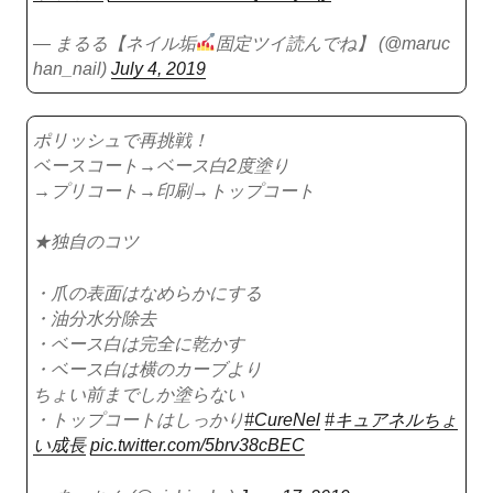
— まるる【ネイル垢
固定ツイ読んでね】 (@maruc
han_nail)
July 4, 2019
ポリッシュで再挑戦！
ベースコート→ベース白2度塗り
→プリコート→印刷→トップコート
★独自のコツ
・爪の表面はなめらかにする
・油分水分除去
・ベース白は完全に乾かす
・ベース白は横のカーブより
ちょい前までしか塗らない
・トップコートはしっかり
#CureNel
#キュアネルちょ
い成長
pic.twitter.com/5brv38cBEC