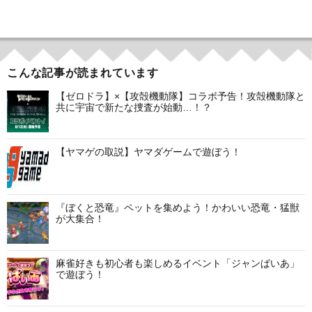
稿
ナ
ビ
こんな記事が読まれています
ゲ
【ゼロドラ】×【攻殻機動隊】コラボ予告！攻殻機動隊と
共に宇宙で新たな捜査が始動…！？
ー
シ
【ヤマゲの取説】ヤマダゲームで遊ぼう！
ョ
ン
『ぼくと恐竜』ペットを集めよう！かわいい恐竜・猛獣
が大集合！
麻雀好きも初心者も楽しめるイベント「ジャンぱいあ」
で遊ぼう！