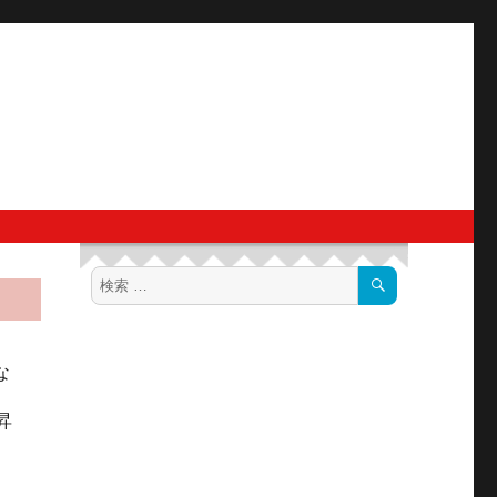
検
検
索
索
対
象:
な
昇