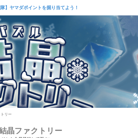
000コイン以上利用でコイン20%バックキャンペーン!!
掘隊】ヤマダポイントを掘り当てよう！
パイア†ブラッドで必ず貰える！
でコインGET】ゲームマラソン開催！
ﾒﾝﾃﾅﾝｽのお知らせ (ﾌｪｱﾘｰﾄﾞｰﾙ/萌えCan/擬人ｶﾚｼ)
000コイン以上利用でコイン20%バックキャンペーン!!
クトリー
結晶ファクトリー