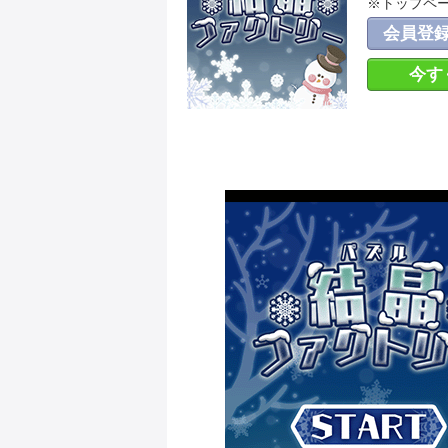
※トップペ
会員登
今す