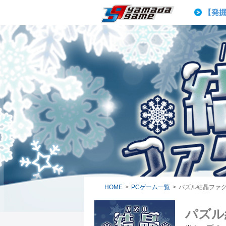
20,
【発
ヴァン
【完走
ヤマダゲーム
【重要】
20,
HOME
>
PCゲーム一覧
>
パズル結晶ファ
パズル