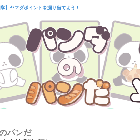
000コイン以上利用でコイン20%バックキャンペーン!!
掘隊】ヤマダポイントを掘り当てよう！
パイア†ブラッドで必ず貰える！
でコインGET】ゲームマラソン開催！
ﾒﾝﾃﾅﾝｽのお知らせ (ﾌｪｱﾘｰﾄﾞｰﾙ/萌えCan/擬人ｶﾚｼ)
000コイン以上利用でコイン20%バックキャンペーン!!
のパンだ