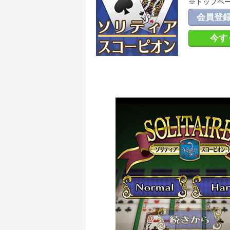
※トップペ
会員登
今す