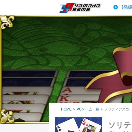
20,
【発
ヴァン
【完走
ヤマダゲーム
【重要】
20,
HOME
>
PCゲーム一覧
>
ソリティアスコ
ソリテ