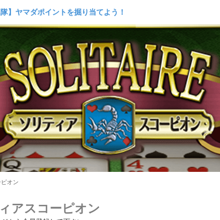
000コイン以上利用でコイン20%バックキャンペーン!!
掘隊】ヤマダポイントを掘り当てよう！
パイア†ブラッドで必ず貰える！
でコインGET】ゲームマラソン開催！
ﾒﾝﾃﾅﾝｽのお知らせ (ﾌｪｱﾘｰﾄﾞｰﾙ/萌えCan/擬人ｶﾚｼ)
000コイン以上利用でコイン20%バックキャンペーン!!
ーピオン
ィアスコーピオン