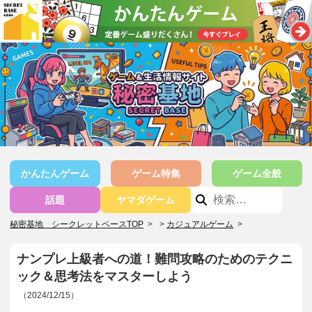
かんたんゲーム
ゲーム特集
ゲーム全般
話題
ヤマダゲーム
秘密基地 シークレットベースTOP
>
カジュアルゲーム
>
ナンプレ上級者への道！難問攻略のためのテクニ
ック＆思考法をマスターしよう
（2024/12/15）