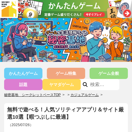
かんたんゲーム
ゲーム特集
ゲーム全般
話題
ヤマダゲーム
秘密基地 シークレットベースTOP
>
カジュアルゲーム
>
無料で遊べる！人気ソリティアアプリ＆サイト厳
選10選【暇つぶしに最適】
（2025/07/26）