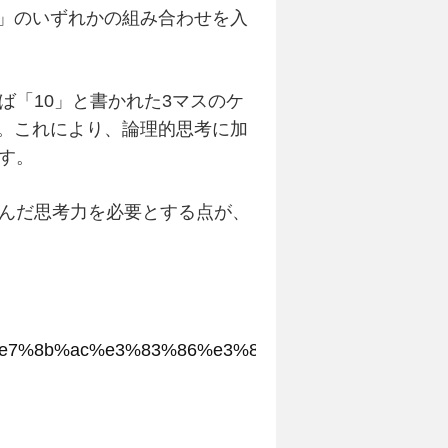
4」のいずれかの組み合わせを入
「10」と書かれた3マスのケ
ません。これにより、論理的思考に加
す。
んだ思考力を必要とする点が、
%95%b0%e7%8b%ac%e3%83%86%e3%82%af%e3%83