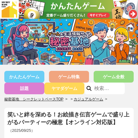
かんたんゲーム
ゲーム特集
ゲーム全般
話題
ヤマダゲーム
秘密基地 シークレットベースTOP
>
カジュアルゲーム
>
笑いと絆を深める！お絵描き伝言ゲームで盛り上
がるパーティーの極意【オンライン対応版】
（2025/09/25）