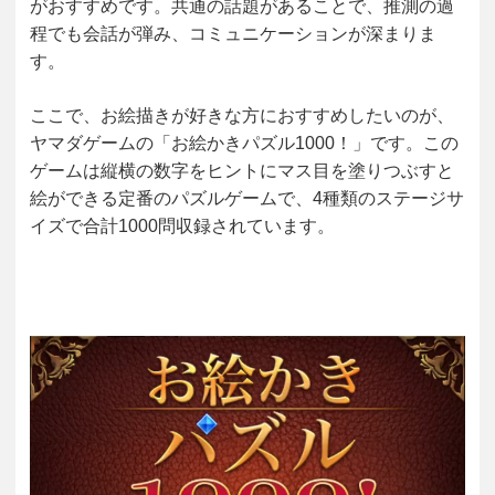
がおすすめです。共通の話題があることで、推測の過
程でも会話が弾み、コミュニケーションが深まりま
す。
ここで、お絵描きが好きな方におすすめしたいのが、
ヤマダゲームの「お絵かきパズル1000！」です。この
ゲームは縦横の数字をヒントにマス目を塗りつぶすと
絵ができる定番のパズルゲームで、4種類のステージサ
イズで合計1000問収録されています。
動
画
プ
レ
ー
ヤ
ー