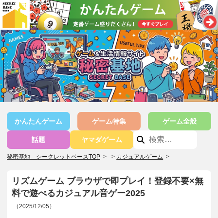
かんたんゲーム
ゲーム特集
ゲーム全般
話題
ヤマダゲーム
秘密基地 シークレットベースTOP
>
カジュアルゲーム
>
リズムゲーム ブラウザで即プレイ！登録不要×無
料で遊べるカジュアル音ゲー2025
（2025/12/05）