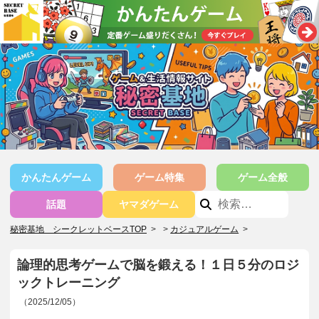
かんたんゲーム
ゲーム特集
ゲーム全般
話題
ヤマダゲーム
秘密基地 シークレットベースTOP
>
カジュアルゲーム
>
論理的思考ゲームで脳を鍛える！１日５分のロジ
ックトレーニング
（2025/12/05）