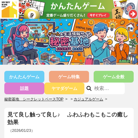
かんたんゲーム
ゲーム特集
ゲーム全般
話題
ヤマダゲーム
秘密基地 シークレットベースTOP
>
カジュアルゲーム
>
見て良し触って良し♪ ふわふわもこもこの癒し
効果
（2026/01/23）