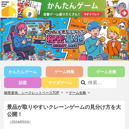
かんたんゲーム
ゲーム特集
ゲーム全般
話題
ヤマダゲーム
秘密基地 シークレットベースTOP
>
ゲーム全般
>
景品が取りやすいクレーンゲームの見分け方を大
公開！
（2024/05/10）