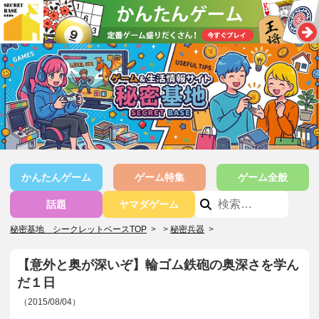
かんたんゲーム
ゲーム特集
ゲーム全般
話題
ヤマダゲーム
秘密基地 シークレットベースTOP
>
秘密兵器
>
【意外と奥が深いぞ】輪ゴム鉄砲の奥深さを学ん
だ１日
（2015/08/04）