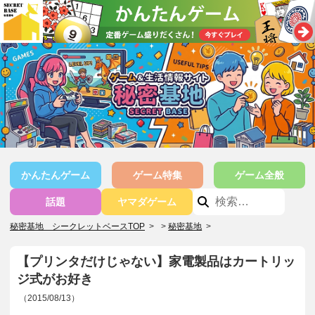
かんたんゲーム
ゲーム特集
ゲーム全般
話題
ヤマダゲーム
秘密基地 シークレットベースTOP
>
秘密基地
>
【プリンタだけじゃない】家電製品はカートリッ
ジ式がお好き
（2015/08/13）