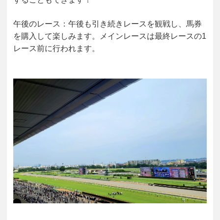
午後のレース：午後も引き続きレースを観戦し、馬券
を購入して楽しみます。メインレースは最終レースの1
レース前に行われます。