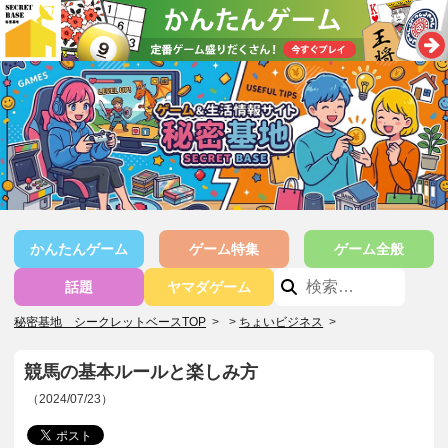
かんたんゲーム
ゲーム特集
ゲーム全般
話題
ヤマダゲーム
秘密基地 シークレットベースTOP
>
ちょいビジネス
>
競馬の基本ルールと楽しみ方
（2024/07/23）