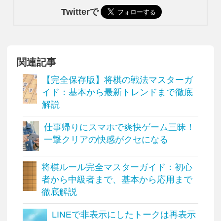
Twitterで
関連記事
【完全保存版】将棋の戦法マスターガ
イド：基本から最新トレンドまで徹底
解説
仕事帰りにスマホで爽快ゲーム三昧！
一撃クリアの快感がクセになる
将棋ルール完全マスターガイド：初心
者から中級者まで、基本から応用まで
徹底解説
LINEで非表示にしたトークは再表示