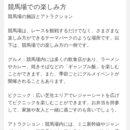
競馬場での楽しみ方
競馬場の施設とアトラクション
競馬場は、レースを観戦するだけでなく、さまざまな
楽しみ方ができるテーマパークのような場所です。以
下は、競馬場での楽しみ方の一例です。
グルメ
：競馬場内には多くの飲食店があり、ラーメン
やカレー、焼きそばなどの「ギャンブル飯」を楽しむ
ことができます。また、季節ごとにグルメイベントが
開催されることもあります。
ピクニック
：広い芝生エリアでレジャーシートを広げ
てピクニックを楽しむことができます。お弁当を持参
して、家族や友人と一緒に過ごすのも良いでしょう。
アトラクション
：競馬場内には、ミニ新幹線やジャン