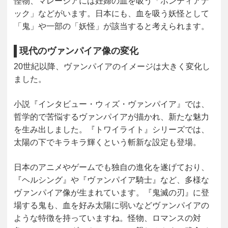
怪物、
マレーシア
には妊婦の血を吸う「ポンティアナ
ック」などがいます。日本にも、血を吸う妖怪として
「鬼」や一部の「妖怪」が該当すると考えられます。
現代のヴァンパイア像の変化
20世紀以降、ヴァンパイアのイメージは大きく変化し
ました。
小説『インタビュー・ウィズ・ヴァンパイア』では、
哲学的で苦悩するヴァンパイアが描かれ、新たな魅力
を生み出しました。『トワイライト』シリーズでは、
太陽の下でキラキラ輝く
という斬新な設定も登場。
日本のアニメやゲームでも独自の進化を遂げており、
『ヘルシング』や『ヴァンパイア騎士』など、多様な
ヴァンパイア像が生まれています。『鬼滅の刃』に登
場する鬼も、血を好み太陽に弱いなどヴァンパイアの
ような特徴を持っていますね。怪物、ロマンスの対