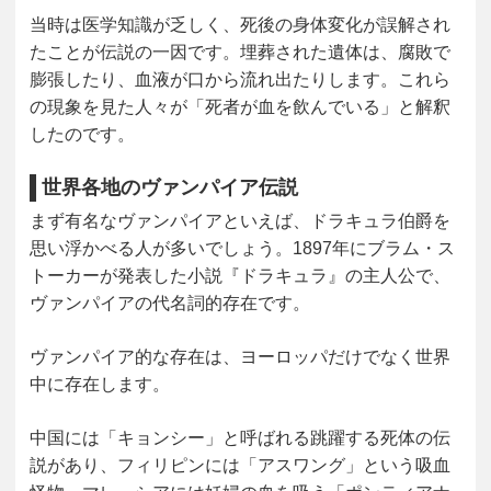
当時は医学知識が乏しく、
死後の身体変化が誤解され
た
ことが伝説の一因です。埋葬された遺体は、腐敗で
膨張したり、血液が口から流れ出たりします。これら
の現象を見た人々が「死者が血を飲んでいる」と解釈
したのです。
世界各地のヴァンパイア伝説
まず有名なヴァンパイアといえば、ドラキュラ伯爵を
思い浮かべる人が多いでしょう。1897年にブラム・ス
トーカーが発表した小説『ドラキュラ』の主人公で、
ヴァンパイアの代名詞的存在です。
ヴァンパイア的な存在は、ヨーロッパだけでなく世界
中に存在します。
中国
には「キョンシー」と呼ばれる跳躍する死体の伝
説があり、
フィリピン
には「アスワング」という吸血