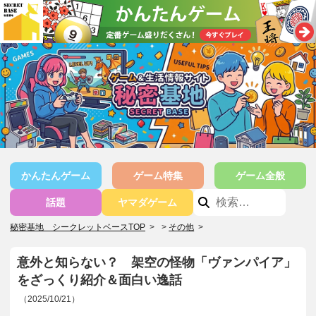
かんたんゲーム
ゲーム特集
ゲーム全般
話題
ヤマダゲーム
秘密基地 シークレットベースTOP
>
その他
>
意外と知らない？ 架空の怪物「ヴァンパイア」
をざっくり紹介＆面白い逸話
（2025/10/21）