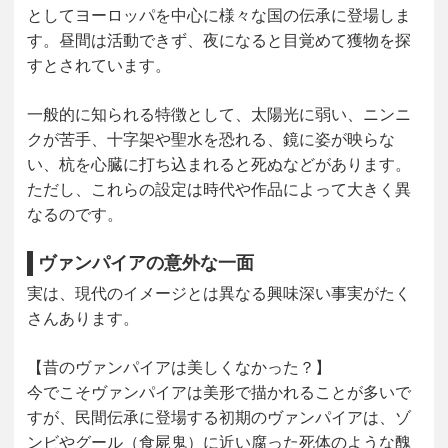
としてヨーロッパを中心に様々な国の伝承に登場しま
す。昼間は活動できず、夜になると目覚めて獲物を探
すとされています。
一般的に知られる特徴として、
太陽光に弱い
、
ニンニ
クが苦手
、
十字架や聖水を恐れる
、
鏡に姿が映らな
い
、
杭を心臓に打ち込まれると死ぬ
などがあります。
ただし、これらの設定は時代や作品によって大きく異
なるのです。
ヴァンパイアの意外な一面
実は、現代のイメージとは異なる興味深い事実がたく
さんあります。
【昔のヴァンパイアは美しくなかった？】
今でこそヴァンパイアは美形で描かれることが多いで
すが、民間伝承に登場する初期のヴァンパイアは、ゾ
ンビやグール（食屍鬼）に近い
腐った死体のような醜