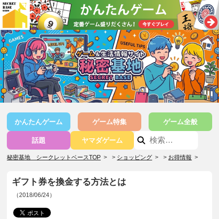
かんたんゲーム
ゲーム特集
ゲーム全般
話題
ヤマダゲーム
秘密基地 シークレットベースTOP
>
ショッピング
>
お得情報
>
ギフト券を換金する方法とは
（2018/06/24）