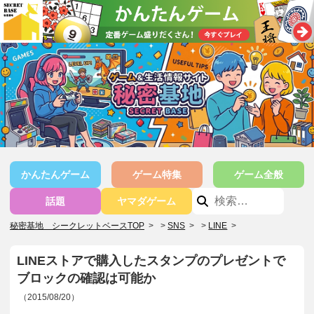
かんたんゲーム
ゲーム特集
ゲーム全般
話題
ヤマダゲーム
秘密基地 シークレットベースTOP
>
SNS
>
LINE
>
LINEストアで購入したスタンプのプレゼントで
ブロックの確認は可能か
（2015/08/20）