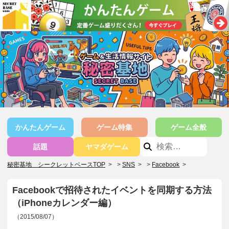
かんたんゲーム
ゲーム特集
ゲーム全般
話題
ヤマダゲーム
秘密基地 シークレットベースTOP
>
SNS
>
Facebook
>
Facebookで招待されたイベントを同期する方法
（iPhoneカレンダー編）
（2015/08/07）