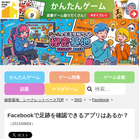
かんたんゲーム
ゲーム特集
ゲーム全般
話題
ヤマダゲーム
秘密基地 シークレットベースTOP
>
SNS
>
Facebook
>
Facebookで足跡を確認できるアプリはあるか？
（2015/08/04）