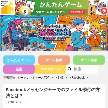
かんたんゲーム
ゲーム特集
ゲーム全般
話題
ヤマダゲーム
秘密基地 シークレットベースTOP
>
SNS
>
Facebook
>
Facebookメッセンジャーでのファイル添付の方
法とは？
（2015/10/10）