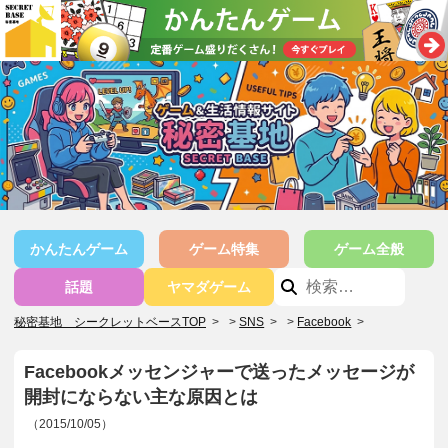
かんたんゲーム
ゲーム特集
ゲーム全般
話題
ヤマダゲーム
秘密基地 シークレットベースTOP
>
SNS
>
Facebook
>
Facebookメッセンジャーで送ったメッセージが
開封にならない主な原因とは
（2015/10/05）