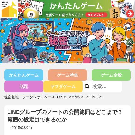
かんたんゲーム
ゲーム特集
ゲーム全般
話題
ヤマダゲーム
秘密基地 シークレットベースTOP
>
SNS
>
LINE
>
LINEグループのノートの公開範囲はどこまで？
範囲の設定はできるのか
（2015/08/04）